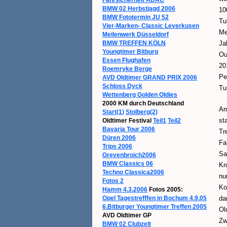
BMW 02 Herbstjagd 2006
10
BMW Fototermin JU 52
Tu
Vier-Marken- Classic Leverkusen
Me
Meilenwerk Düsseldorf
BMW TREFFEN KÖLN
Ja
Youngtimer Bitburg
Ou
Essen Flughafen
20
Roemryke Berge
Pe
AVD Oldtimer GRAND PRIX 2006
Schloss Dyck
Tu
Wettenberg Golden Oldies
2000 KM durch Deutschland
Am
Start(1)
Stolberg(2)
st
Oldtimer Festival
Teil1
Teil2
Bavaria Tour 2006
Tr
Düren 2006
Fa
Trips 2006
Sa
Grevenbroich2006
BMW Classics 06
Kr
Techno Classica2006
nu
Fotos 2
Ko
Hamm 4.3.2006
Fotos 2005:
Opel Tagestrefffen in Bochum 4.9.05
da
6.Bitburger Youngtimer Treffen 2005
Ol
AVD Oldtimer GP
Zw
BMW 02 Clubzelt