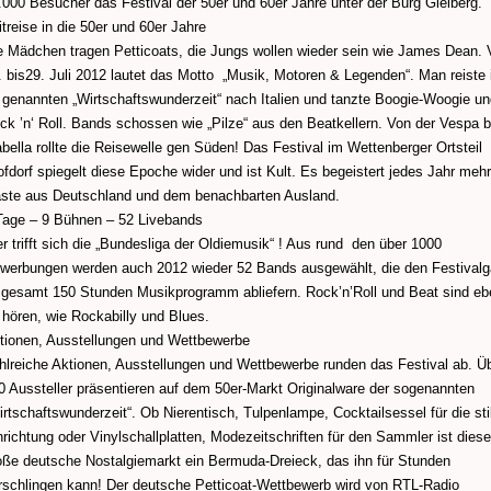
.000 Besucher das Festival der 50er und 60er Jahre unter der Burg Gleiberg.
itreise in die 50er und 60er Jahre
e Mädchen tragen Petticoats, die Jungs wollen wieder sein wie James Dean.
. bis29. Juli 2012 lautet das Motto „Musik, Motoren & Legenden“. Man reiste 
 genannten „Wirtschaftswunderzeit“ nach Italien und tanzte Boogie-Woogie un
ck ’n‘ Roll. Bands schossen wie „Pilze“ aus den Beatkellern. Von der Vespa b
abella rollte die Reisewelle gen Süden! Das Festival im Wettenberger Ortsteil
ofdorf spiegelt diese Epoche wider und ist Kult. Es begeistert jedes Jahr mehr
ste aus Deutschland und dem benachbarten Ausland.
Tage – 9 Bühnen – 52 Livebands
er trifft sich die „Bundesliga der Oldiemusik“ ! Aus rund den über 1000
werbungen werden auch 2012 wieder 52 Bands ausgewählt, die den Festivalg
sgesamt 150 Stunden Musikprogramm abliefern. Rock’n’Roll und Beat sind e
 hören, wie Rockabilly und Blues.
tionen, Ausstellungen und Wettbewerbe
hlreiche Aktionen, Ausstellungen und Wettbewerbe runden das Festival ab. Ü
0 Aussteller präsentieren auf dem 50er-Markt Originalware der sogenannten
irtschaftswunderzeit“. Ob Nierentisch, Tulpenlampe, Cocktailsessel für die sti
nrichtung oder Vinylschallplatten, Modezeitschriften für den Sammler ist diese
oße deutsche Nostalgiemarkt ein Bermuda-Dreieck, das ihn für Stunden
rschlingen kann! Der deutsche Petticoat-Wettbewerb wird von RTL-Radio