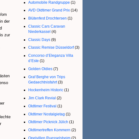
Automobile Randgruppe
(1)
AVD Oldtimer Grand Prix
(14)
 Vom
Blütenfest Drochtersen
(1)
in der
Classic Cars Caravan
d
Niederkassel
(4)
is zur
Classic Days
(9)
Classic Remise Düsseldorf
(3)
Concorso d’Eleganza Villa
d’Este
(1)
Golden Oldies
(7)
ästen
Graf Berghe von Trips
Gedaechtnisfahrt
(3)
benso
Hockenheim Historic
(1)
Jim Clark Revial
(2)
ber
Oldtimer Festival
(1)
Oldtimer Nostalgietag
(1)
lechte
Oldtimer Picknick Jülich
(1)
r
Oldtimertreffen Kommern
(2)
Opelvillen Ruesselsheim
(2)