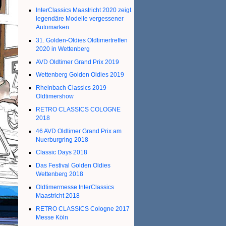
InterClassics Maastricht 2020 zeigt
legendäre Modelle vergessener
Automarken
31. Golden-Oldies Oldtimertreffen
2020 in Wettenberg
AVD Oldtimer Grand Prix 2019
Wettenberg Golden Oldies 2019
Rheinbach Classics 2019
Oldtimershow
RETRO CLASSICS COLOGNE
2018
46 AVD Oldtimer Grand Prix am
Nuerburgring 2018
Classic Days 2018
Das Festival Golden Oldies
Wettenberg 2018
Oldtimermesse InterClassics
Maastricht 2018
RETRO CLASSICS Cologne 2017
Messe Köln