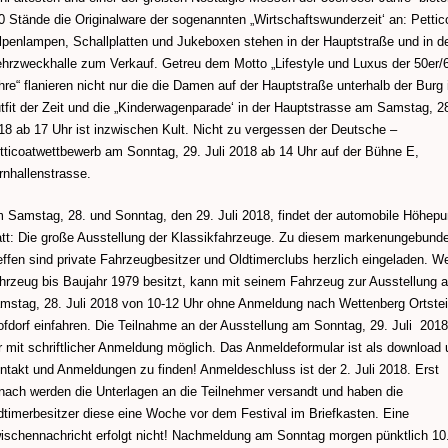
0 Stände die Originalware der sogenannten „Wirtschaftswunderzeit‘ an: Pettic
lpenlampen, Schallplatten und Jukeboxen stehen in der Hauptstraße und in d
hrzweckhalle zum Verkauf. Getreu dem Motto „Lifestyle und Luxus der 50er/
hre“ flanieren nicht nur die die Damen auf der Hauptstraße unterhalb der Burg
tfit der Zeit und die „Kinderwagenparade‘ in der Hauptstrasse am Samstag, 28
18 ab 17 Uhr ist inzwischen Kult. Nicht zu vergessen der Deutsche –
tticoatwettbewerb am Sonntag, 29. Juli 2018 ab 14 Uhr auf der Bühne E,
rnhallenstrasse.
 Samstag, 28. und Sonntag, den 29. Juli 2018, findet der automobile Höhepu
att: Die große Ausstellung der Klassikfahrzeuge. Zu diesem markenungebund
effen sind private Fahrzeugbesitzer und Oldtimerclubs herzlich eingeladen. We
hrzeug bis Baujahr 1979 besitzt, kann mit seinem Fahrzeug zur Ausstellung 
mstag, 28. Juli 2018 von 10-12 Uhr ohne Anmeldung nach Wettenberg Ortstei
ofdorf einfahren. Die Teilnahme an der Ausstellung am Sonntag, 29. Juli 2018
r mit schriftlicher Anmeldung möglich. Das Anmeldeformular ist als download 
ntakt und Anmeldungen zu finden! Anmeldeschluss ist der 2. Juli 2018. Erst
nach werden die Unterlagen an die Teilnehmer versandt und haben die
dtimerbesitzer diese eine Woche vor dem Festival im Briefkasten. Eine
ischennachricht erfolgt nicht! Nachmeldung am Sonntag morgen pünktlich 10