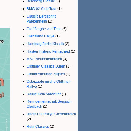
Bensberg Classic
(3)
BMW 02 Club Tour
(1)
Classic Bergsprint
Pappenheim
(1)
Graf Berghe von Trips
(5)
Grenzland Rallye
(1)
Hamburg Berlin Klassik
(2)
Hasten Historic Remscheid
(1)
MSC Neubottenbroich
(3)
Oldtimer Classics Düren
(1)
Oldtimerfreunde Zülpich
(1)
Osterzgebirgische Oldtimer-
Rallye
(1)
Rallye Köln Ahrweiler
(1)
Renngemeinschaft Bergisch
Gladbach
(1)
Rhein Erft Rallye Grevenbroich
(2)
Ruhr Classics
(2)