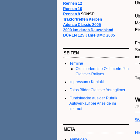
Uh
Rennen 12
Rennen 10
Rennen 8
SONST:
Üb
Traktortreffen Kerpen
Mo
Adenau Classic 2005
Ei
2000 km durch Deutschland
DÜREN 125 Jahre DMC 2005
Fr
So
SEITEN
in
Termine
– 
Oldtimertermine Oldtimertreffen
Oldtimer-Rallyes
Ta
Impressum / Kontakt
Fotos Bilder Oldtimer Youngtimer
Fundstuecke aus der Rubrik
W
Autoverkauf per Anzeige im
10 
Internet
96
META
Hi
Anmelden