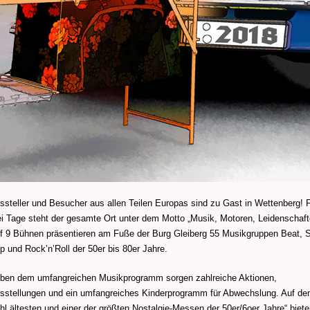
ssteller und Besucher aus allen Teilen Europas sind zu Gast in Wettenberg! 
ei Tage steht der gesamte Ort unter dem Motto „Musik, Motoren, Leidenschaft
f 9 Bühnen präsentieren am Fuße der Burg Gleiberg 55 Musikgruppen Beat, S
p und Rock’n’Roll der 50er bis 80er Jahre.
ben dem umfangreichen Musikprogramm sorgen zahlreiche Aktionen,
sstellungen und ein umfangreiches Kinderprogramm für Abwechslung. Auf d
hl ältesten und einer der größten Nostalgie-Messen der 50er/6oer Jahre“ biete