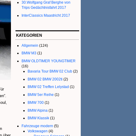
30.Wolfgang Graf Berghe von
Trips Gedächtnisfahrt 2017
InterClassics Maastricht 2017
KATEGORIEN
Allgemein
(124)
BMW M3
(1)
BMW OLDTIMER YOUNGTIMER
(16)
Bavaria Tour BMW 02 Club
(2)
BMW 02 BMW 2002ti
(2)
BMW 02 Treffen Lelystad
(1)
Für
BMW 5er Reihe
(1)
en“.
oul,
BMW 700
(1)
BMW Alpina
(1)
BMW Klassik
(1)
Fahrzeuge modern
(5)
em
Volkswagen
(4)
n über