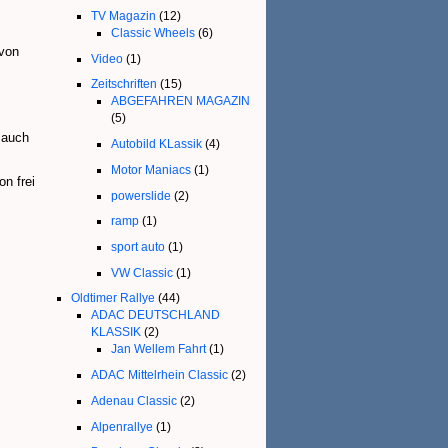
TV Magazin
(12)
Classic Wheels
(6)
 von
Video
(1)
Zeitschriften
(15)
ABGEFAHREN MAGAZIN
(5)
 auch
Autobild KLassik
(4)
Motor Maniacs
(1)
n frei
powerslide
(2)
ramp
(1)
sport auto
(1)
VW Classic
(1)
Oldtimer Rallye
(44)
ADAC DEUTSCHLAND
KLASSIK
(2)
Jan Wellem Fahrt
(1)
ADAC Mittelrhein Classic
(2)
Adenau Classic
(2)
Alpenrallye
(1)