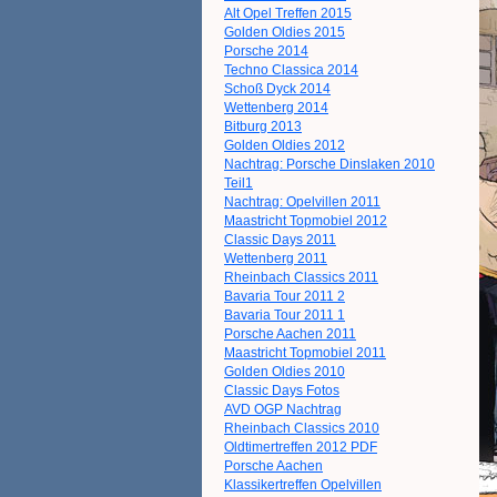
Alt Opel Treffen 2015
Golden Oldies 2015
Porsche 2014
Techno Classica 2014
Schoß Dyck 2014
Wettenberg 2014
Bitburg 2013
Golden Oldies 2012
Nachtrag: Porsche Dinslaken 2010
Teil1
Nachtrag: Opelvillen 2011
Maastricht Topmobiel 2012
Classic Days 2011
Wettenberg 2011
Rheinbach Classics 2011
Bavaria Tour 2011 2
Bavaria Tour 2011 1
Porsche Aachen 2011
Maastricht Topmobiel 2011
Golden Oldies 2010
Classic Days Fotos
AVD OGP Nachtrag
Rheinbach Classics 2010
Oldtimertreffen 2012 PDF
Porsche Aachen
Klassikertreffen Opelvillen