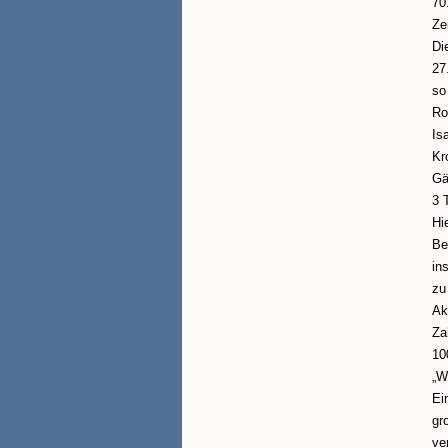
70
Ze
Di
27
so
Ro
Is
Kr
Gä
3 
Hi
Be
in
zu
Ak
Za
10
„W
Ei
gr
ve