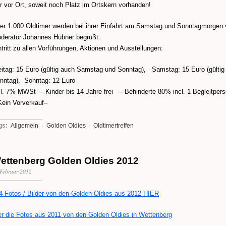
r vor Ort, soweit noch Platz im Ortskern vorhanden!
er 1.000 Oldtimer werden bei ihrer Einfahrt am Samstag und Sonntagmorgen
derator Johannes Hübner begrüßt.
ntritt zu allen Vorführungen, Aktionen und Ausstellungen:
eitag: 15 Euro (gültig auch Samstag und Sonntag), Samstag: 15 Euro (gültig
nntag), Sonntag: 12 Euro
cl. 7% MWSt – Kinder bis 14 Jahre frei – Behinderte 80% incl. 1 Begleitperso
Kein Vorverkauf–
gs:
Allgemein
·
Golden Oldies
·
Oldtimertreffen
ettenberg Golden Oldies 2012
Februar 2012
4 Fotos / Bilder von den Golden Oldies aus 2012 HIER
er die Fotos aus 2011 von den Golden Oldies in Wettenberg