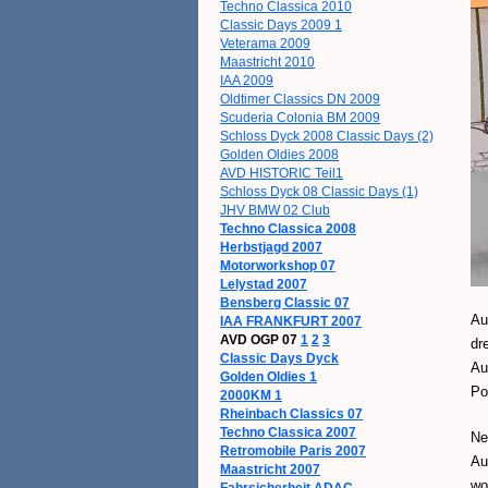
Techno Classica 2010
Classic Days 2009 1
Veterama 2009
Maastricht 2010
IAA 2009
Oldtimer Classics DN 2009
Scuderia Colonia BM 2009
Schloss Dyck 2008 Classic Days (2)
Golden Oldies 2008
AVD HISTORIC Teil1
Schloss Dyck 08 Classic Days (1)
JHV BMW 02 Club
Techno Classica 2008
Herbstjagd 2007
Motorworkshop 07
Lelystad 2007
Bensberg Classic 07
Au
IAA FRANKFURT 2007
AVD OGP 07
1
2
3
dr
Classic Days Dyck
Au
Golden Oldies 1
Po
2000KM 1
Rheinbach Classics 07
Techno Classica 2007
Ne
Retromobile Paris 2007
Au
Maastricht 2007
wo
Fahrsicherheit ADAC