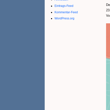
De
Eintrags-Feed
23
Kommentar-Feed
Vo
WordPress.org