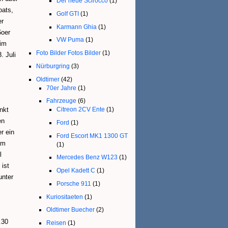
Der neue Scirocco
(1)
oats,
Golf GTI
(1)
er
Karmann Ghia
(1)
6oer
VW Puma
(1)
 im
Foto Bilder Fotos Bilder
(1)
. Juli
Nürburgring
(3)
Oldtimer
(42)
70er Jahre
(1)
Fahrzeuge
(6)
nkt
Citreon 2CV Ente
(1)
en
Ford
(1)
r ein
Ford Escort MK1 1300 GT
am
(1)
l
Mercedes Benz W123
(1)
 ist
Opel Kadett C
(1)
unter
Porsche 911
(1)
Kuriositaeten
(1)
Oldtimer Buecher
(2)
.30
Reisen
(1)