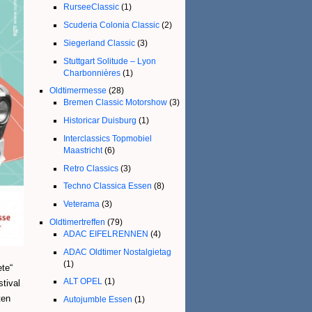
RurseeClassic
(1)
Scuderia Colonia Classic
(2)
Siegerland Classic
(3)
Stuttgart Solitude – Lyon
Charbonnières
(1)
Oldtimermesse
(28)
Bremen Classic Motorshow
(3)
Historicar Duisburg
(1)
Interclassics Topmobiel
Maastricht
(6)
Retro Classics
(3)
Techno Classica Essen
(8)
Veterama
(3)
Oldtimertreffen
(79)
ADAC EIFELRENNEN
(4)
ADAC Oldtimer Nostalgietag
(1)
te“
ALT OPEL
(1)
tival
ten
Autojumble Essen
(1)