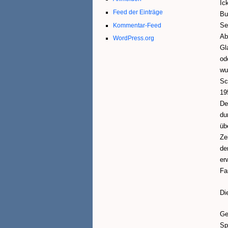
Ic
Feed der Einträge
Bu
Se
Kommentar-Feed
Ab
WordPress.org
Gl
od
wu
Sc
19
De
du
üb
Ze
de
er
Fa
Di
Ge
Sp