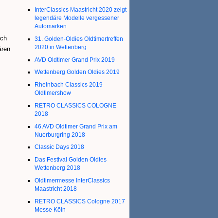
InterClassics Maastricht 2020 zeigt
legendäre Modelle vergessener
Automarken
uch
31. Golden-Oldies Oldtimertreffen
2020 in Wettenberg
ären
AVD Oldtimer Grand Prix 2019
Wettenberg Golden Oldies 2019
Rheinbach Classics 2019
Oldtimershow
RETRO CLASSICS COLOGNE
2018
46 AVD Oldtimer Grand Prix am
Nuerburgring 2018
Classic Days 2018
Das Festival Golden Oldies
Wettenberg 2018
Oldtimermesse InterClassics
Maastricht 2018
RETRO CLASSICS Cologne 2017
Messe Köln