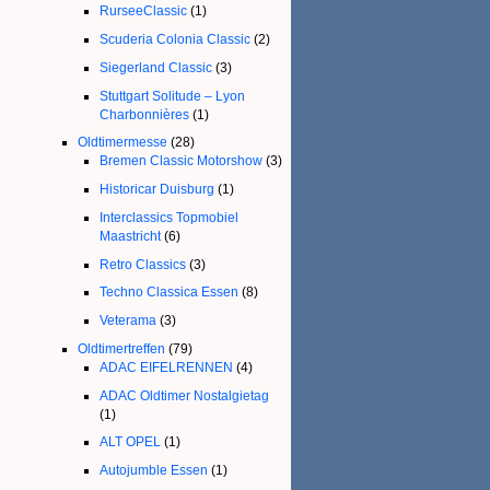
RurseeClassic
(1)
Scuderia Colonia Classic
(2)
Siegerland Classic
(3)
Stuttgart Solitude – Lyon
Charbonnières
(1)
Oldtimermesse
(28)
Bremen Classic Motorshow
(3)
Historicar Duisburg
(1)
Interclassics Topmobiel
Maastricht
(6)
Retro Classics
(3)
Techno Classica Essen
(8)
Veterama
(3)
Oldtimertreffen
(79)
ADAC EIFELRENNEN
(4)
ADAC Oldtimer Nostalgietag
(1)
ALT OPEL
(1)
Autojumble Essen
(1)