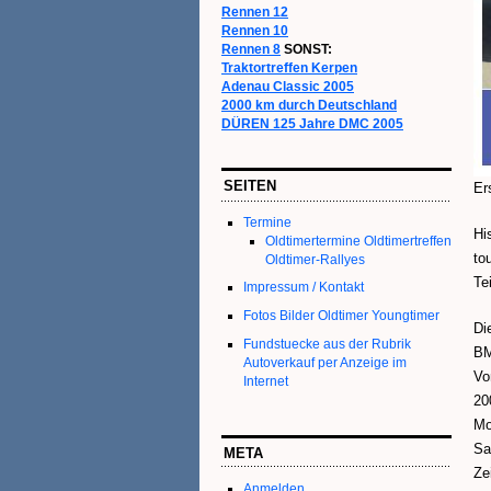
Rennen 12
Rennen 10
Rennen 8
SONST:
Traktortreffen Kerpen
Adenau Classic 2005
2000 km durch Deutschland
DÜREN 125 Jahre DMC 2005
SEITEN
Er
Termine
Hi
Oldtimertermine Oldtimertreffen
to
Oldtimer-Rallyes
Te
Impressum / Kontakt
Fotos Bilder Oldtimer Youngtimer
Di
Fundstuecke aus der Rubrik
BM
Autoverkauf per Anzeige im
Vo
Internet
20
Mo
Sa
META
Ze
Anmelden