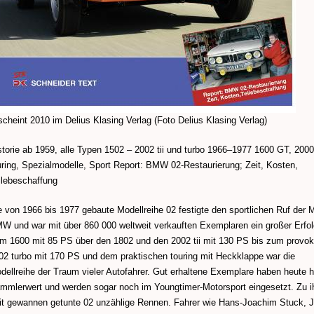
scheint 2010 im Delius Klasing Verlag (Foto Delius Klasing Verlag)
storie ab 1959, alle Typen 1502 – 2002 tii und turbo 1966–1977 1600 GT, 2000
uring, Spezialmodelle, Sport Report: BMW 02-Restaurierung; Zeit, Kosten,
ilebeschaffung
e von 1966 bis 1977 gebaute Modellreihe 02 festigte den sportlichen Ruf der 
W und war mit über 860 000 weltweit verkauften Exemplaren ein großer Erfol
m 1600 mit 85 PS über den 1802 und den 2002 tii mit 130 PS bis zum provo
02 turbo mit 170 PS und dem praktischen touring mit Heckklappe war die
dellreihe der Traum vieler Autofahrer. Gut erhaltene Exemplare haben heute 
mmlerwert und werden sogar noch im Youngtimer-Motorsport eingesetzt. Zu i
it gewannen getunte 02 unzählige Rennen. Fahrer wie Hans-Joachim Stuck, 