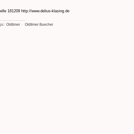
elle 181209 http://www.delius-klasing.de
gs:
Oldtimer
·
Oldtimer Buecher