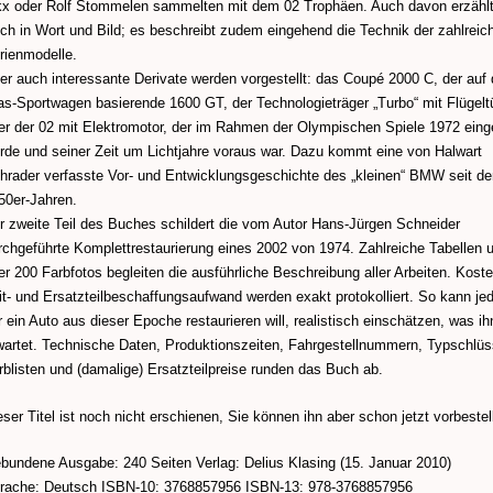
kx oder Rolf Stommelen sammelten mit dem 02 Trophäen. Auch davon erzähl
ch in Wort und Bild; es beschreibt zudem eingehend die Technik der zahlreic
rienmodelle.
er auch interessante Derivate werden vorgestellt: das Coupé 2000 C, der auf
as-Sportwagen basierende 1600 GT, der Technologieträger „Turbo“ mit Flügelt
er der 02 mit Elektromotor, der im Rahmen der Olympischen Spiele 1972 eing
rde und seiner Zeit um Lichtjahre voraus war. Dazu kommt eine von Halwart
hrader verfasste Vor- und Entwicklungsgeschichte des „kleinen“ BMW seit de
50er-Jahren.
r zweite Teil des Buches schildert die vom Autor Hans-Jürgen Schneider
rchgeführte Komplettrestaurierung eines 2002 von 1974. Zahlreiche Tabellen 
er 200 Farbfotos begleiten die ausführliche Beschreibung aller Arbeiten. Koste
it- und Ersatzteilbeschaffungsaufwand werden exakt protokolliert. So kann jed
r ein Auto aus dieser Epoche restaurieren will, realistisch einschätzen, was ih
wartet. Technische Daten, Produktionszeiten, Fahrgestellnummern, Typschlüs
rblisten und (damalige) Ersatzteilpreise runden das Buch ab.
eser Titel ist noch nicht erschienen, Sie können ihn aber schon jetzt vorbestel
bundene Ausgabe: 240 Seiten Verlag: Delius Klasing (15. Januar 2010)
rache: Deutsch ISBN-10: 3768857956 ISBN-13: 978-3768857956