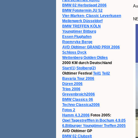
BMW 02 Herbstjagd 2006
Au
BMW Fototermin JU 52
Vier-Marken- Classic Leverkusen
NE
Meilenwerk Düsseldorf
BMW TREFFEN KÖLN
Youngtimer Bitburg
Essen Flughafen
Roemryke Berge
AVD Oldtimer GRAND PRIX 2006
Schloss Dyck
Wettenberg Golden Oldies
2000 KM durch Deutschland
Start(1)
Stolberg(2)
Oldtimer Festival
Teil1
Teil2
Bavaria Tour 2006
Düren 2006
Trips 2006
Grevenbroich2006
BMW Classics 06
Techno Classica2006
Fotos 2
Hamm 4.3.2006
Fotos 2005:
Opel Tagestrefffen in Bochum 4.9.05
6.Bitburger Youngtimer Treffen 2005
AVD Oldtimer GP
BMW 02 Clubzelt