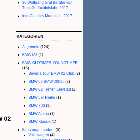
30.Wolfgang Graf Berghe von
Trips Gedächtnisfahrt 2017
InterClassics Maastricht 2017
KATEGORIEN
Allgemein
(124)
BMW M3
(1)
BMW OLDTIMER YOUNGTIMER
(16)
Bavaria Tour BMW 02 Club
(2)
BMW 02 BMW 2002ti
(2)
BMW 02 Treffen Lelystad
(1)
BMW 5er Reihe
(1)
BMW 700
(1)
BMW Alpina
(1)
W 02
BMW Klassik
(1)
Fahrzeuge modern
(5)
Volkswagen
(4)