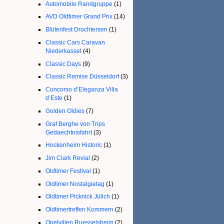
Automobile Randgruppe
(1)
AVD Oldtimer Grand Prix
(14)
Blütenfest Drochtersen
(1)
Classic Cars Caravan
Niederkassel
(4)
Classic Days
(9)
Classic Remise Düsseldorf
(3)
Concorso d’Eleganza Villa
d’Este
(1)
Golden Oldies
(7)
Graf Berghe von Trips
Gedaechtnisfahrt
(3)
Hockenheim Historic
(1)
Jim Clark Revial
(2)
Oldtimer Festival
(1)
Oldtimer Nostalgietag
(1)
Oldtimer Picknick Jülich
(1)
Oldtimertreffen Kommern
(2)
Opelvillen Ruesselsheim
(2)