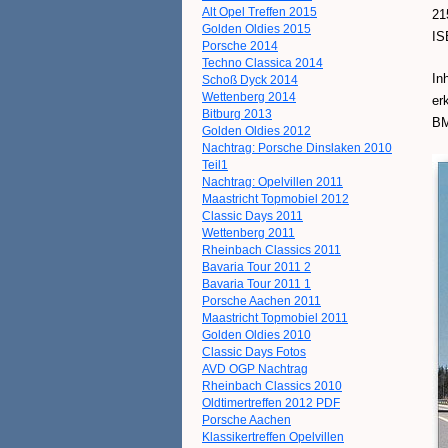
Alt Opel Treffen 2015
21
Golden Oldies 2015
IS
Porsche 2014
Techno Classica 2014
In
Schoß Dyck 2014
Wettenberg 2014
er
Bitburg 2013
BM
Golden Oldies 2012
Nachtrag: Porsche Dinslaken 2010
Teil1
Nachtrag: Opelvillen 2011
Maastricht Topmobiel 2012
Classic Days 2011
Wettenberg 2011
Rheinbach Classics 2011
Bavaria Tour 2011 2
Bavaria Tour 2011 1
Porsche Aachen 2011
Maastricht Topmobiel 2011
Golden Oldies 2010
Classic Days Fotos
AVD OGP Nachtrag
Rheinbach Classics 2010
Oldtimertreffen 2012 PDF
Porsche Aachen
Klassikertreffen Opelvillen