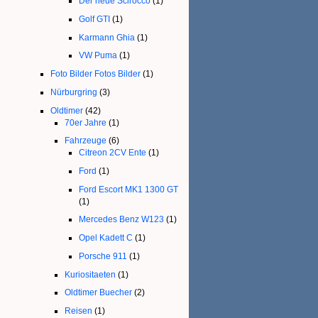
Der neue Scirocco
(1)
Golf GTI
(1)
Karmann Ghia
(1)
VW Puma
(1)
Foto Bilder Fotos Bilder
(1)
Nürburgring
(3)
Oldtimer
(42)
70er Jahre
(1)
Fahrzeuge
(6)
Citreon 2CV Ente
(1)
Ford
(1)
Ford Escort MK1 1300 GT
(1)
Mercedes Benz W123
(1)
Opel Kadett C
(1)
Porsche 911
(1)
Kuriositaeten
(1)
Oldtimer Buecher
(2)
Reisen
(1)