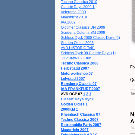
Techno Classica 2010
Classic Days 2009 1
Veterama 2009
Maastricht 2010
IAA 2009
Oldtimer Classics DN 2009
Scuderia Colonia BM 2009
Schloss Dyck 2008 Classic Days (2)
Golden Oldies 2008
AVD HISTORIC Teil1
Schloss Dyck 08 Classic Days (1)
JHV BMW 02 Club
Techno Classica 2008
Fo
Herbstjagd 2007
Motorworkshop 07
Lelystad 2007
Qu
Bensberg Classic 07
IAA FRANKFURT 2007
Ta
AVD OGP 07
1
2
3
Classic Days Dyck
Golden Oldies 1
2000KM 1
N
Rheinbach Classics 07
Techno Classica 2007
A
Retromobile Paris 2007
18
Maastricht 2007
Fahrsicherheit ADAC