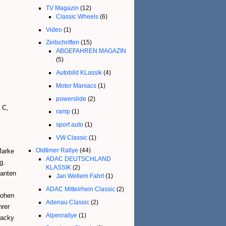
TV Magazin
(12)
Classic Wheels
(6)
Video
(1)
Zeitschriften
(15)
ABGEFAHREN MAGAZIN
(5)
Autobild KLassik
(4)
Motor Maniacs
(1)
powerslide
(2)
 C,
ramp
(1)
sport auto
(1)
VW Classic
(1)
Oldtimer Rallye
(44)
Marke
ADAC DEUTSCHLAND
g.
KLASSIK
(2)
kanten
Jan Wellem Fahrt
(1)
ADAC Mittelrhein Classic
(2)
hohen
Adenau Classic
(2)
hrer
Alpenrallye
(1)
Jacky