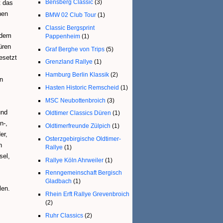
Bensberg Classic
(3)
t das
hen
BMW 02 Club Tour
(1)
Classic Bergsprint
 dem
Pappenheim
(1)
üren
Graf Berghe von Trips
(5)
esetzt
Grenzland Rallye
(1)
Hamburg Berlin Klassik
(2)
n
Hasten Historic Remscheid
(1)
MSC Neubottenbroich
(3)
und
Oldtimer Classics Düren
(1)
n-,
Oldtimerfreunde Zülpich
(1)
er,
Osterzgebirgische Oldtimer-
n
Rallye
(1)
sel,
Rallye Köln Ahrweiler
(1)
Renngemeinschaft Bergisch
Gladbach
(1)
len.
Rhein Erft Rallye Grevenbroich
(2)
Ruhr Classics
(2)