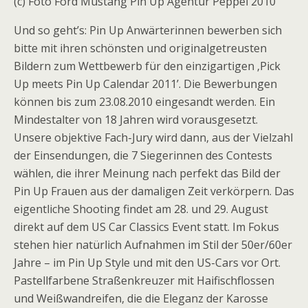
(c) Foto Ford Mustang Pin Up Agentur Peppel 2010
Und so geht’s: Pin Up Anwärterinnen bewerben sich
bitte mit ihren schönsten und originalgetreusten
Bildern zum Wettbewerb für den einzigartigen ‚Pick
Up meets Pin Up Calendar 2011’. Die Bewerbungen
können bis zum 23.08.2010 eingesandt werden. Ein
Mindestalter von 18 Jahren wird vorausgesetzt.
Unsere objektive Fach-Jury wird dann, aus der Vielzahl
der Einsendungen, die 7 Siegerinnen des Contests
wählen, die ihrer Meinung nach perfekt das Bild der
Pin Up Frauen aus der damaligen Zeit verkörpern. Das
eigentliche Shooting findet am 28. und 29. August
direkt auf dem US Car Classics Event statt. Im Fokus
stehen hier natürlich Aufnahmen im Stil der 50er/60er
Jahre – im Pin Up Style und mit den US-Cars vor Ort.
Pastellfarbene Straßenkreuzer mit Haifischflossen
und Weißwandreifen, die die Eleganz der Karosse