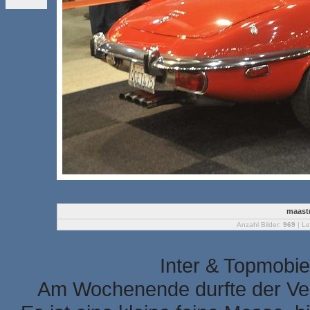
maastr
Anzahl Bilder:
969
| Le
Inter & Topmobie
Am Wochenende durfte der Ver