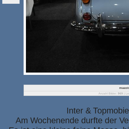
maastr
Anzahl Bilder:
969
| Le
Inter & Topmobie
Am Wochenende durfte der Ver