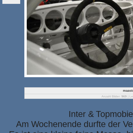
maastr
Anzahl Bilder:
969
| Le
Inter & Topmobie
Am Wochenende durfte der Ver