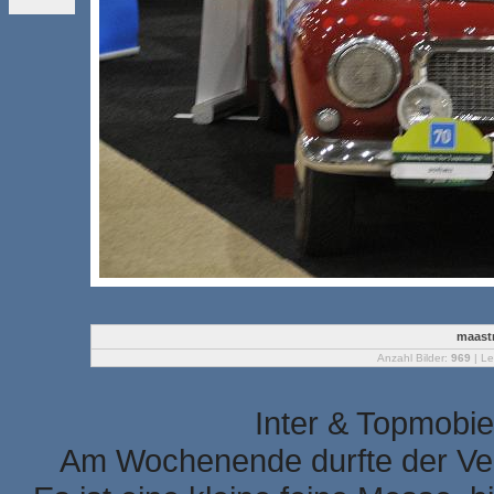
maastr
Anzahl Bilder:
969
| Le
Inter & Topmobie
Am Wochenende durfte der Ver