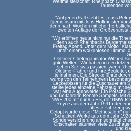
Weltmeisterschaft: Rheinbach Classi
Tausenden von
"Auf jeden Fall steht fest, dass Petr
(gemeinsam mit Jens Hoffmeister Vorst
denn nach Wochen mit eher herbstliche
zweiten Auflage der Großveranstal
"Wir eröffnen heute nicht nur die 'Rh
denn auch Rheinbachs Bürgermeiste
Freitag Abend. Unter dem Motto "Klas
unter einem wolkenlosen Himmel di
G
Oldtimer-Cheforganisator Wilfried B
gute Wetter: "Wir haben in den letz
sehen Sie, was passiert, wenn Rhei
Oldtimer-Fahrer und ihre Begleiter, 
teilnahmen. Die Strecke führte durc
wurde von den Teilnehmern besonders 
Leckerbissen für die Zuschauer am Sta
stellte jedes einzelne Fahrzeug mit s
war eine Augenweide: Ein Porsche S
und Beifahrerin Renate Sampels. Mit d
NWF 200 mit nur 9,5 PS, der BMW-Isett
Royce aus dem Jahr 1931 oder ein
älteste Fahrzeug wa
Getopt wurde dieser "Methusalem" nu
Schuckert Werke aus dem Jahr 1920, d
Sonderversicherung am sonntäglichen
Ortschaften säumten viele Zuschauer
und kl