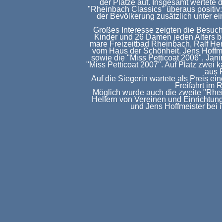
der Plätze auf. Insgesamt wertete
"Rheinbach Classics" überaus positiv
der Bevölkerung zusätzlich unter e
Großes Interesse zeigten die Besuc
Kinder und 26 Damen jeden Alters be
mare Freizeitbad Rheinbach, Ralf H
vom Haus der Schönheit, Jens Hoffm
sowie die "Miss Petticoat 2006", Jani
"Miss Petticoat 2007". Auf Platz zwei
aus 
Auf die Siegerin wartete als Preis ei
Freifahrt im 
Möglich wurde auch die zweite "Rhe
Helfern von Vereinen und Einrichtun
und Jens Hoffmeister bei