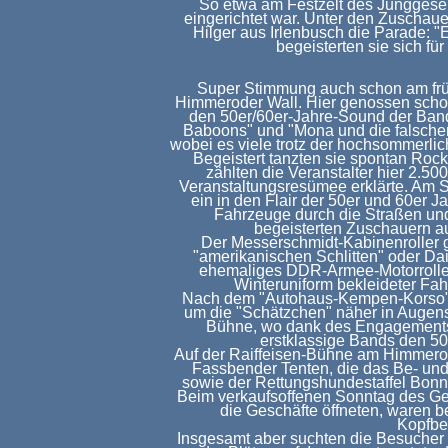
So etwa am Festzelt des Junggesel
eingerichtet war. Unter den Zuschau
Hilger aus Irlenbusch die Parade: "E
begeisterten sie sich fü
Super Stimmung auch schon am frü
Himmeroder Wall. Hier genossen scho
den 50er/60er-Jahre-Sound der Ban
Baboons" und "Mona und die falschen 
wobei es viele trotz der hochsommerlic
Begeistert tanzten sie spontan Ro
zählten die Veranstalter hier 2.5
Veranstaltungsresümee erklärte. Am S
ein in den Flair der 50er und 60er J
Fahrzeuge durch die Straßen un
begeisterten Zuschauern a
Der Messerschmidt-Kabinenroller 
"amerikanischen Schlitten" oder D
ehemaliges DDR-Armee-Motorroller
Winteruniform bekleideter Fahr
Nach dem "Autohaus-Kempen-Korso" fl
um die "Schätzchen" näher in Augen
Bühne, wo dank des Engagements
erstklassige Bands den 50
Auf der Raiffeisen-Bühne am Himmero
Fassbender Tenten, die das Be- und
sowie der Rettungshundestaffel Bonn,
Beim verkaufsoffenen Sonntag des Ge
die Geschäfte öffneten, waren
Kopfbe
Insgesamt aber suchten die Besucher 