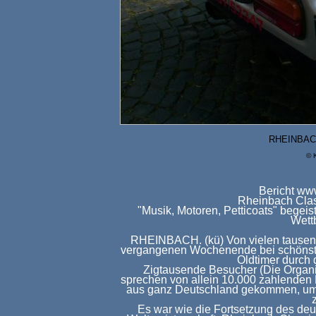
RHEINBAC
© 
Bericht ww
Rheinbach Cla
"Musik, Motoren, Petticoats" begeist
Wett
RHEINBACH. (kü) Von vielen tausend
vergangenen Wochenende bei schönste
Oldtimer durch 
Zigtausende Besucher (Die Organi
sprechen von allein 10.000 zahlenden
aus ganz Deutschland gekommen, um si
Es war wie die Fortsetzung des de