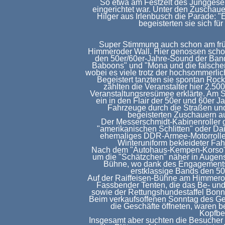
So etwa am Festzelt des Junggesel
eingerichtet war. Unter den Zuschau
Hilger aus Irlenbusch die Parade: "E
begeisterten sie sich fü
Super Stimmung auch schon am frü
Himmeroder Wall. Hier genossen scho
den 50er/60er-Jahre-Sound der Ban
Baboons" und "Mona und die falschen 
wobei es viele trotz der hochsommerlic
Begeistert tanzten sie spontan Ro
zählten die Veranstalter hier 2.5
Veranstaltungsresümee erklärte. Am S
ein in den Flair der 50er und 60er J
Fahrzeuge durch die Straßen un
begeisterten Zuschauern a
Der Messerschmidt-Kabinenroller 
"amerikanischen Schlitten" oder D
ehemaliges DDR-Armee-Motorroller
Winteruniform bekleideter Fahr
Nach dem "Autohaus-Kempen-Korso" fl
um die "Schätzchen" näher in Augen
Bühne, wo dank des Engagements
erstklassige Bands den 50
Auf der Raiffeisen-Bühne am Himmero
Fassbender Tenten, die das Be- und
sowie der Rettungshundestaffel Bonn,
Beim verkaufsoffenen Sonntag des Ge
die Geschäfte öffneten, waren
Kopfbe
Insgesamt aber suchten die Besucher 