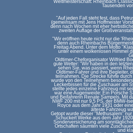
Weltmeisterschaft: Rheinbach Classi
Tausenden von
"Auf jeden Fall steht fest, dass Petr
(gemeinsam mit Jens Hoffmeister Vorst
denn nach Wochen mit eher herbstliche
zweiten Auflage der Großveranstal
"Wir eröffnen heute nicht nur die 'Rh
denn auch Rheinbachs Bürgermeiste
Freitag Abend. Unter dem Motto "Klas
unter einem wolkenlosen Himmel di
G
Oldtimer-Cheforganisator Wilfried B
gute Wetter: "Wir haben in den letz
sehen Sie, was passiert, wenn Rhei
Oldtimer-Fahrer und ihre Begleiter, 
teilnahmen. Die Strecke führte durc
wurde von den Teilnehmern besonders 
Leckerbissen für die Zuschauer am Sta
stellte jedes einzelne Fahrzeug mit s
war eine Augenweide: Ein Porsche S
und Beifahrerin Renate Sampels. Mit d
NWF 200 mit nur 9,5 PS, der BMW-Isett
Royce aus dem Jahr 1931 oder ein
älteste Fahrzeug wa
Getopt wurde dieser "Methusalem" nu
Schuckert Werke aus dem Jahr 1920, d
Sonderversicherung am sonntäglichen
Ortschaften säumten viele Zuschauer
und kl