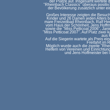
der Plätze auf. Insgesamt wertete
"Rheinbach Classics" überaus positiv
der Bevölkerung zusätzlich unter e
Großes Interesse zeigten die Besuc
Kinder und 26 Damen jeden Alters be
mare Freizeitbad Rheinbach, Ralf H
vom Haus der Schönheit, Jens Hoffm
sowie die "Miss Petticoat 2006", Jani
"Miss Petticoat 2007". Auf Platz zwei
aus 
Auf die Siegerin wartete als Preis ei
Freifahrt im 
Möglich wurde auch die zweite "Rhe
Helfern von Vereinen und Einrichtun
und Jens Hoffmeister bei