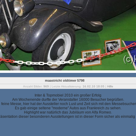
maastricht oldtimer 5798
Anzahl Bilder:
969
| Letzte Aktualisierung:
16.02.10 18:05
|
Hilfe
Inter & Topmobiel 2010 ein großer Erfolg
Am Wochenende durfte der Veranstalter 16000 Besucher begrüßen.
ne feine Messe, hier hat der Aussteller noch Lust und Zeit sich mit den Messebsucher
Es gab einige seltene "moderne" Autos aus Frankreich zu sehen.
Highlight war natürlich das Jubiläum von Alfa Romeo.
äsentation dieser besonderen Ausstellungen ist in dieser Form sicher als einmalig