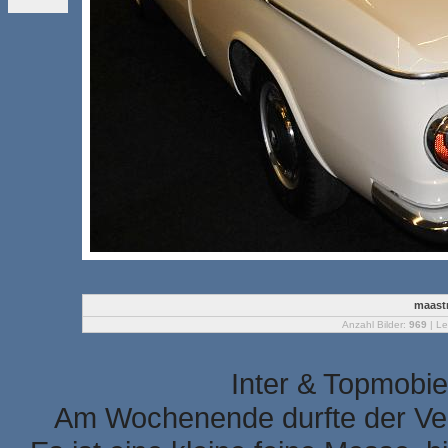
maastr
Anzahl Bilder:
969
| Le
Inter & Topmobie
Am Wochenende durfte der Ver