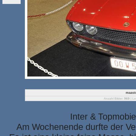
maastr
Anzahl Bilder:
969
| Le
Inter & Topmobie
Am Wochenende durfte der Ver