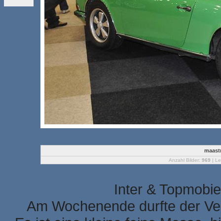
maastr
Anzahl Bilder:
969
| Le
Inter & Topmobie
Am Wochenende durfte der Ver