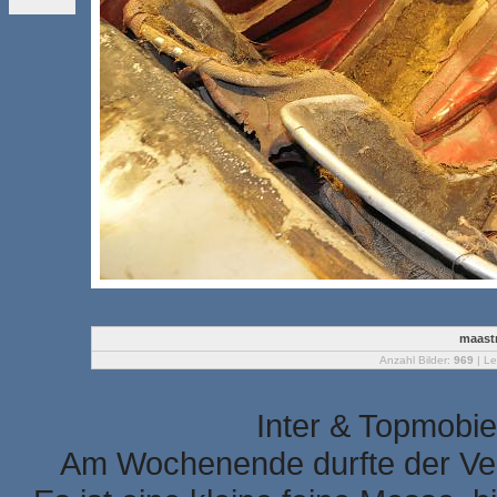
maastr
Anzahl Bilder:
969
| Le
Inter & Topmobie
Am Wochenende durfte der Ver