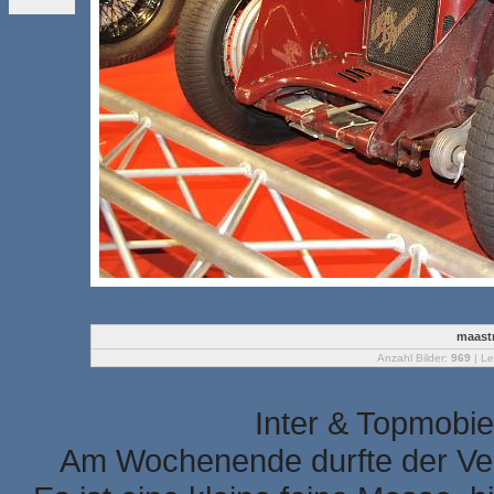
maastr
Anzahl Bilder:
969
| Le
Inter & Topmobie
Am Wochenende durfte der Ver