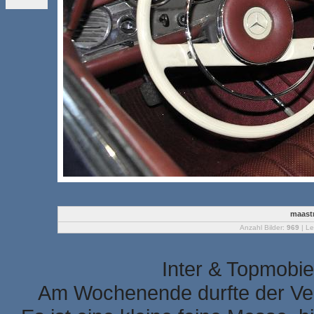
maastr
Anzahl Bilder:
969
| Le
Inter & Topmobie
Am Wochenende durfte der Ver