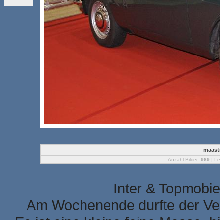
maastr
Anzahl Bilder:
969
| Le
Inter & Topmobie
Am Wochenende durfte der Ver