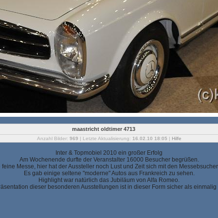
maastricht oldtimer 4713
Anzahl Bilder:
969
| Letzte Aktualisierung:
16.02.10 18:05
|
Hilfe
Inter & Topmobiel 2010 ein großer Erfolg
Am Wochenende durfte der Veranstalter 16000 Besucher begrüßen.
ne feine Messe, hier hat der Aussteller noch Lust und Zeit sich mit den Messebsucher
Es gab einige seltene "moderne" Autos aus Frankreich zu sehen.
Highlight war natürlich das Jubiläum von Alfa Romeo.
äsentation dieser besonderen Ausstellungen ist in dieser Form sicher als einmalig