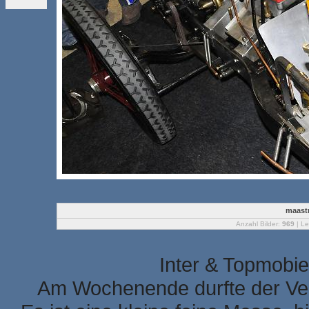
maastr
Anzahl Bilder:
969
| Le
Inter & Topmobie
Am Wochenende durfte der Ver