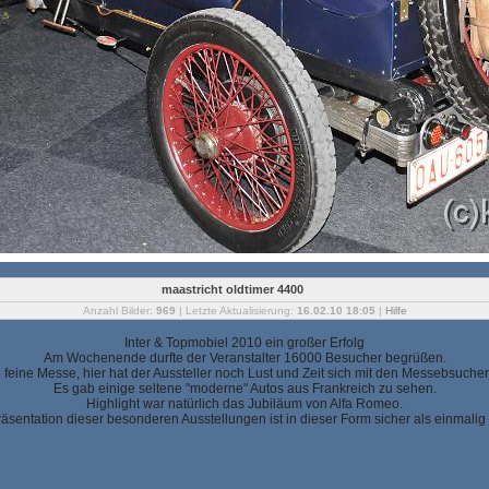
maastricht oldtimer 4400
Anzahl Bilder:
969
| Letzte Aktualisierung:
16.02.10 18:05
|
Hilfe
Inter & Topmobiel 2010 ein großer Erfolg
Am Wochenende durfte der Veranstalter 16000 Besucher begrüßen.
ne feine Messe, hier hat der Aussteller noch Lust und Zeit sich mit den Messebsucher
Es gab einige seltene "moderne" Autos aus Frankreich zu sehen.
Highlight war natürlich das Jubiläum von Alfa Romeo.
äsentation dieser besonderen Ausstellungen ist in dieser Form sicher als einmalig