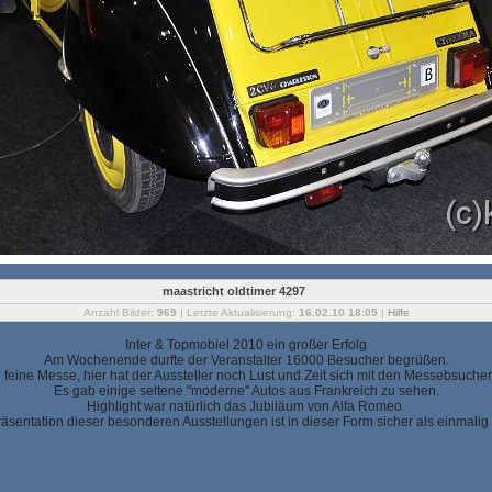
maastricht oldtimer 4297
Anzahl Bilder:
969
| Letzte Aktualisierung:
16.02.10 18:05
|
Hilfe
Inter & Topmobiel 2010 ein großer Erfolg
Am Wochenende durfte der Veranstalter 16000 Besucher begrüßen.
ne feine Messe, hier hat der Aussteller noch Lust und Zeit sich mit den Messebsucher
Es gab einige seltene "moderne" Autos aus Frankreich zu sehen.
Highlight war natürlich das Jubiläum von Alfa Romeo.
äsentation dieser besonderen Ausstellungen ist in dieser Form sicher als einmalig