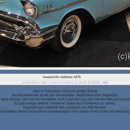
maastricht oldtimer 4275
Anzahl Bilder:
969
| Letzte Aktualisierung:
16.02.10 18:05
|
Hilfe
Inter & Topmobiel 2010 ein großer Erfolg
Am Wochenende durfte der Veranstalter 16000 Besucher begrüßen.
ne feine Messe, hier hat der Aussteller noch Lust und Zeit sich mit den Messebsucher
Es gab einige seltene "moderne" Autos aus Frankreich zu sehen.
Highlight war natürlich das Jubiläum von Alfa Romeo.
äsentation dieser besonderen Ausstellungen ist in dieser Form sicher als einmalig