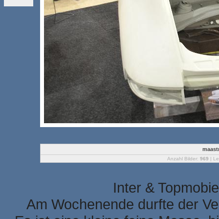
maastr
Anzahl Bilder:
969
| Le
Inter & Topmobie
Am Wochenende durfte der Ver