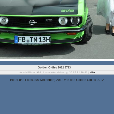
Golden Oldies 2012 3793
Anzahl Bilder:
964
| Letzte Aktualisierung:
30.07.12 20:41
|
Hilfe
Bilder und Fotos aus Wettenberg 2012 von den Golden Oldies 2012