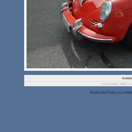
Golden
Anzahl Bilder:
964
| Le
Bilder und Fotos aus Wet