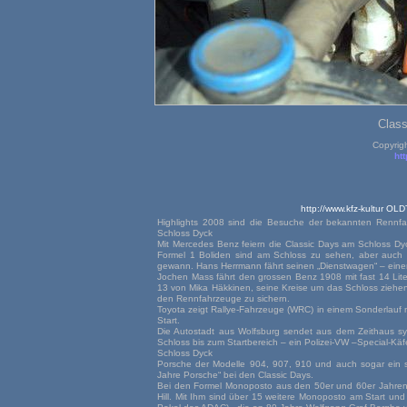
Clas
Copyrig
htt
http://www.kfz-kultur
Highlights 2008 sind die Besuche der bekannten Rennfa
Schloss Dyck
Mit Mercedes Benz feiern die Classic Days am Schloss Dy
Formel 1 Boliden sind am Schloss zu sehen, aber auch 
gewann. Hans Herrmann fährt seinen „Dienstwagen“ – eine
Jochen Mass fährt den grossen Benz 1908 mit fast 14 Lit
13 von Mika Häkkinen, seine Kreise um das Schloss ziehe
den Rennfahrzeuge zu sichern.
Toyota zeigt Rallye-Fahrzeuge (WRC) in einem Sonderlauf 
Start.
Die Autostadt aus Wolfsburg sendet aus dem Zeithaus sy
Schloss bis zum Startbereich – ein Polizei-VW –Special-Kä
Schloss Dyck
Porsche der Modelle 904, 907, 910 und auch sogar ein 
Jahre Porsche“ bei den Classic Days.
Bei den Formel Monoposto aus den 50er und 60er Jahren 
Hill. Mit Ihm sind über 15 weitere Monoposto am Start und