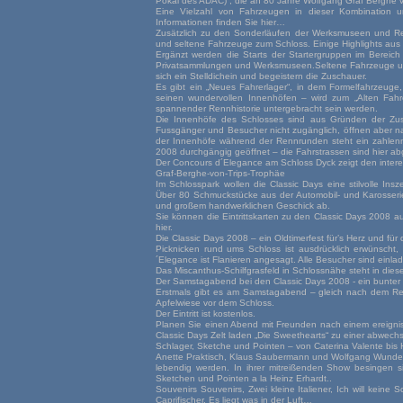
Pokal des ADAC) , die an 80 Jahre Wolfgang Graf Berghe vo
Eine Vielzahl von Fahrzeugen in dieser Kombination un
Informationen finden Sie hier…
Zusätzlich zu den Sonderläufen der Werksmuseen und Ren
und seltene Fahrzeuge zum Schloss. Einige Highlights aus 
Ergänzt werden die Starts der Startergruppen im Bereic
Privatsammlungen und Werksmuseen.Seltene Fahrzeuge und
sich ein Stelldichein und begeistern die Zuschauer.
Es gibt ein „Neues Fahrerlager“, in dem Formelfahrzeug
seinen wundervollen Innenhöfen – wird zum „Alten Fahrer
spannender Rennhistorie untergebracht sein werden.
Die Innenhöfe des Schlosses sind aus Gründen der Zusc
Fussgänger und Besucher nicht zugänglich, öffnen aber n
der Innenhöfe während der Rennrunden steht ein zahlenmä
2008 durchgängig geöffnet – die Fahrstrassen sind hier ab
Der Concours d´Elegance am Schloss Dyck zeigt den intere
Graf-Berghe-von-Trips-Trophäe
Im Schlosspark wollen die Classic Days eine stilvolle Ins
Über 80 Schmuckstücke aus der Automobil- und Karosserie
und großem handwerklichen Geschick ab.
Sie können die Eintrittskarten zu den Classic Days 2008 a
hier.
Die Classic Days 2008 – ein Oldtimerfest für’s Herz und für 
Picknicken rund ums Schloss ist ausdrücklich erwünscht
´Elegance ist Flanieren angesagt. Alle Besucher sind einl
Das Miscanthus-Schilfgrasfeld in Schlossnähe steht in dies
Der Samstagabend bei den Classic Days 2008 - ein bunter 
Erstmals gibt es am Samstagabend – gleich nach dem Re
Apfelwiese vor dem Schloss.
Der Eintritt ist kostenlos.
Planen Sie einen Abend mit Freunden nach einem ereignis
Classic Days Zelt laden „Die Sweethearts“ zu einer abwechs
Schlager, Sketche und Pointen – von Caterina Valente bis 
Anette Praktisch, Klaus Saubermann und Wolfgang Wunder l
lebendig werden. In ihrer mitreißenden Show besingen si
Sketchen und Pointen a la Heinz Erhardt..
Souvenirs Souvenirs, Zwei kleine Italiener, Ich will ke
Caprifischer, Es liegt was in der Luft…