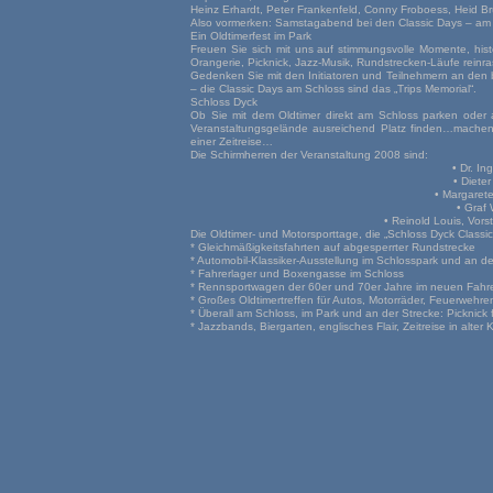
Heinz Erhardt, Peter Frankenfeld, Conny Froboess, Heid Brü
Also vormerken: Samstagabend bei den Classic Days – am
Ein Oldtimerfest im Park
Freuen Sie sich mit uns auf stimmungsvolle Momente, his
Orangerie, Picknick, Jazz-Musik, Rundstrecken-Läufe reinr
Gedenken Sie mit den Initiatoren und Teilnehmern an den
– die Classic Days am Schloss sind das „Trips Memorial“.
Schloss Dyck
Ob Sie mit dem Oldtimer direkt am Schloss parken ode
Veranstaltungsgelände ausreichend Platz finden…machen
einer Zeitreise…
Die Schirmherren der Veranstaltung 2008 sind:
• Dr. I
• Diete
• Margaret
• Graf 
• Reinold Louis, Vors
Die Oldtimer- und Motorsporttage, die „Schloss Dyck Classic
* Gleichmäßigkeitsfahrten auf abgesperrter Rundstrecke
* Automobil-Klassiker-Ausstellung im Schlosspark und an d
* Fahrerlager und Boxengasse im Schloss
* Rennsportwagen der 60er und 70er Jahre im neuen Fahre
* Großes Oldtimertreffen für Autos, Motorräder, Feuerwehr
* Überall am Schloss, im Park und an der Strecke: Picknick
* Jazzbands, Biergarten, englisches Flair, Zeitreise in alter 