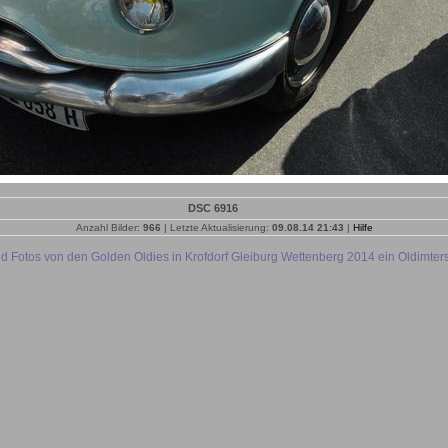
DSC 6916
Anzahl Bilder:
966
| Letzte Aktualisierung:
09.08.14 21:43
|
Hilfe
nd Fotos von den Golden Oldies in Krofdorf Gleiburg Wettenberg 2014 ein Oldimter