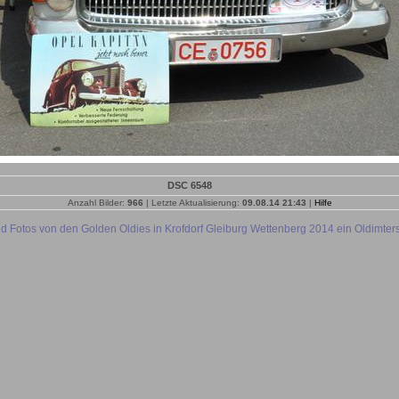
DSC 6548
Anzahl Bilder:
966
| Letzte Aktualisierung:
09.08.14 21:43
|
Hilfe
nd Fotos von den Golden Oldies in Krofdorf Gleiburg Wettenberg 2014 ein Oldimter