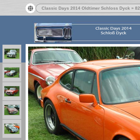
Classic Days 2014 Oldtimer Schloss Dyck
»
82