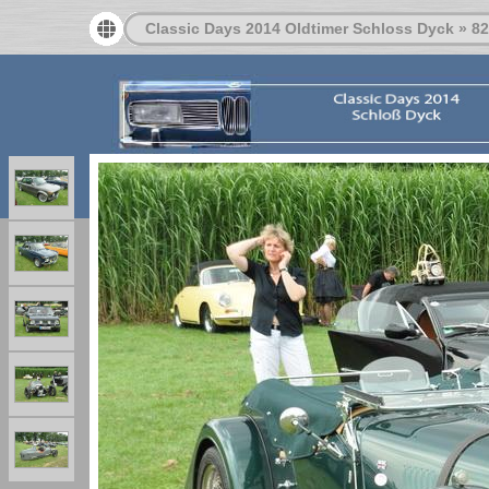
Classic Days 2014 Oldtimer Schloss Dyck
»
82