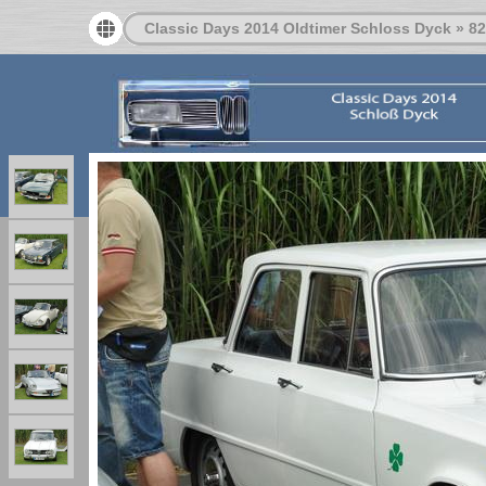
Classic Days 2014 Oldtimer Schloss Dyck
»
82