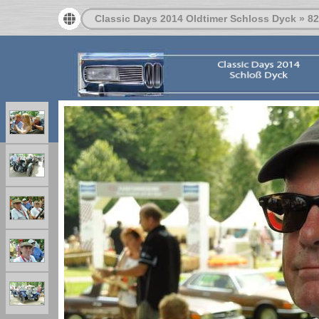
Classic Days 2014 Oldtimer Schloss Dyck
»
82