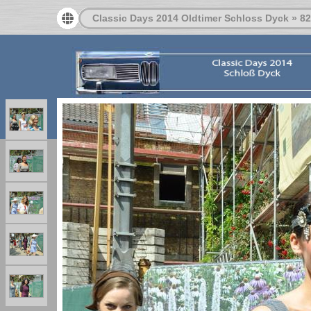
Classic Days 2014 Oldtimer Schloss Dyck
»
82