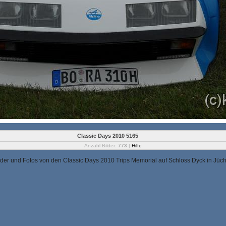
Classic Days 2010 5165
Anzahl Bilder:
773
|
Hilfe
lder und Fotos von den Classic Days 2010 Trips Memorial auf Schloss Dyck in Jüc