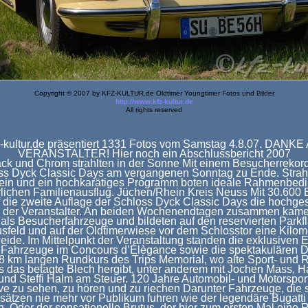
Copyright © 2007 by KFZ-KULTUR.de Oldtimer Youngtimer Fotos und Bilder
http://www.kfz-kultur.de
All rights reserved
-kultur.de präsentiert 1331 Fotos vom Samstag 4.8.07. DANK
VERANSTALTER! Hier noch ein Abschlussbericht 2007
ack und Chrom strahlten in der Sonne Mit einem Besucherrekord
ss Dyck Classic Days am vergangenen Sonntag zu Ende. Strah
in und ein hochkarätiges Programm boten ideale Rahmenbedi
rlichen Familienausflug. Jüchen/Rhein Kreis Neuss Mit 30.600
f die zweite Auflage der Schloss Dyck Classic Days die hochge
 der Veranstalter. An beiden Wochenendtagen zusammen kame
 als Besucherfahrzeuge und bildeten auf den reservierten Parkf
sfeld und auf der Oldtimerwiese vor dem Schlosstor eine Kilom
ide. Im Mittelpunkt der Veranstaltung standen die exklusiven 
r Fahrzeuge im Concours d’Élègance sowie die spektakulären 
8 km langen Rundkurs des Trips Memorial, wo alte Sport- un
 das betagte Blech hergibt, unter anderem mit Jochen Mass, 
und Steffi Halm am Steuer. 120 Jahre Automobil- und Motorspor
ve zu sehen, zu hören und zu riechen Darunter Fahrzeuge, die s
sätzen nie mehr vor Publikum fuhren wie der legendäre Bugatt
. Oder der sensationelle Brutus, der hier zum ersten Mal eine