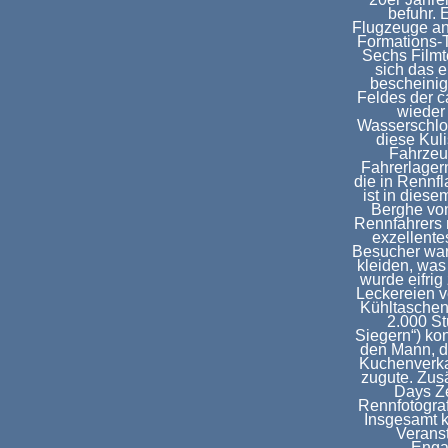
befuhr. 
Flugzeuge an
Formations-
Sechs Filmt
sich das 
bescheinig
Feldes der c
wieder 
Wasserschlos
diese Kuli
Fahrzeu
Fahrerlagern
die in Rennf
ist in dies
Berghe von
Rennfahrers n
exzellente
Besucher war
kleiden, was
wurde eifri
Leckereien v
Kühltaschen
2.000 St
Siegern“) ko
den Mann, di
Kuchenverkau
zugute. Zus
Days Ze
Rennfotograf
Insgesamt 
Verans
Enga