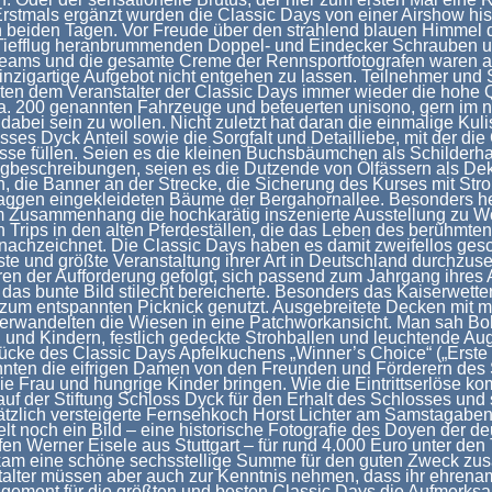
Erstmals ergänzt wurden die Classic Days von einer Airshow his
 beiden Tagen. Vor Freude über den strahlend blauen Himmel d
Tiefflug heranbrummenden Doppel- und Eindecker Schrauben u
eams und die gesamte Creme der Rennsportfotografen waren a
einzigartige Aufgebot nicht entgehen zu lassen. Teilnehmer und
ten dem Veranstalter der Classic Days immer wieder die hohe Q
a. 200 genannten Fahrzeuge und beteuerten unisono, gern im 
dabei sein zu wollen. Nicht zuletzt hat daran die einmalige Kul
ses Dyck Anteil sowie die Sorgfalt und Detailliebe, mit der die
sse füllen. Seien es die kleinen Buchsbäumchen als Schilderhal
gbeschreibungen, seien es die Dutzende von Ölfässern als Dek
, die Banner an der Strecke, die Sicherung des Kurses mit Str
laggen eingekleideten Bäume der Bergahornallee. Besonders 
em Zusammenhang die hochkarätig inszenierte Ausstellung zu W
 Trips in den alten Pferdeställen, die das Leben des berühmte
achzeichnet. Die Classic Days haben es damit zweifellos gesch
ste und größte Veranstaltung ihrer Art in Deutschland durchzuse
en der Aufforderung gefolgt, sich passend zum Jahrgang ihres 
 das bunte Bild stilecht bereicherte. Besonders das Kaiserwett
g zum entspannten Picknick genutzt. Ausgebreitete Decken mit m
erwandelten die Wiesen in eine Patchworkansicht. Man sah Bo
 und Kindern, festlich gedeckte Strohballen und leuchtende Au
ücke des Classic Days Apfelkuchens „Winner’s Choice“ („Erste
nnten die eifrigen Damen von den Freunden und Förderern des
e Frau und hungrige Kinder bringen. Wie die Eintrittserlöse k
f der Stiftung Schloss Dyck für den Erhalt des Schlosses und
ätzlich versteigerte Fernsehkoch Horst Lichter am Samstagaben
lt noch ein Bild – eine historische Fotografie des Doyen der d
en Werner Eisele aus Stuttgart – für rund 4.000 Euro unter den
kam eine schöne sechsstellige Summe für den guten Zweck zu
talter müssen aber auch zur Kenntnis nehmen, dass ihr ehrenam
gement für die größten und besten Classic Days die Aufmerksa