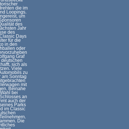
torischer
rehten die im
nd Loopings.
ngereist, um
 Sponsoren
ualität des
nächsten Jahr
isse des
 Classic Days
ter für die
o in den
ohballen oder
hervorzuheben
olfgang Graf
n deutschen
afft, sich als
tzen. Viele
Automobils zu
er am Sonntag
itgebrachten
llerwagen mit
gen. Beinahe
 Wahl bei
 Schlosses an
ommt auch der
 seines Parks
d im Classic
eutschen
 Teilnehmern.
sammen. Die
tliches
mkeit