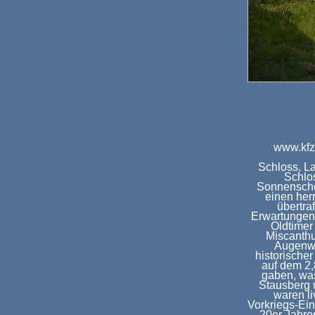
www.kfz
Schloss, L
Schlo
Sonnensche
einen her
übertra
Erwartungen
Oldtimer
Miscanthu
Augenwe
historische
auf dem 2,
gaben, was
Stausberg 
waren li
Vorkriegs-Ein
20er Jahren