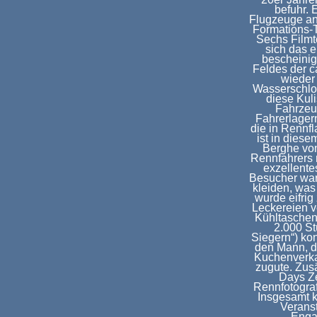
befuhr. 
Flugzeuge an
Formations-
Sechs Filmt
sich das 
bescheinig
Feldes der c
wieder 
Wasserschlos
diese Kuli
Fahrzeu
Fahrerlagern
die in Rennf
ist in dies
Berghe von
Rennfahrers n
exzellente
Besucher war
kleiden, was
wurde eifri
Leckereien v
Kühltaschen
2.000 St
Siegern“) ko
den Mann, di
Kuchenverkau
zugute. Zus
Days Ze
Rennfotograf
Insgesamt 
Verans
Enga