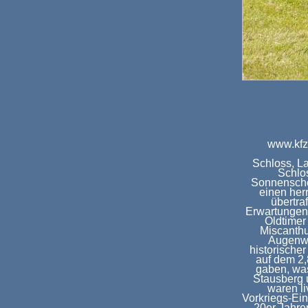
www.kfz
Schloss, L
Schlo
Sonnensche
einen her
übertra
Erwartungen
Oldtimer
Miscanthu
Augenwe
historische
auf dem 2,
gaben, was
Stausberg 
waren li
Vorkriegs-Ein
20er Jahren