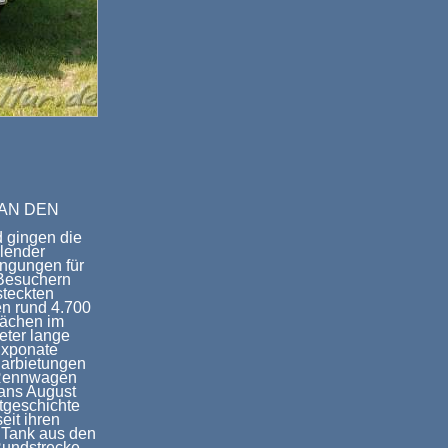
E AN DEN
 gingen die
lender
ngungen für
 Besuchern
steckten
n rund 4.700
lächen im
eter lange
Exponate
Darbietungen
d Rennwagen
Hans August
tgeschichte
eit ihren
i Tank aus den
 Rundstrecke