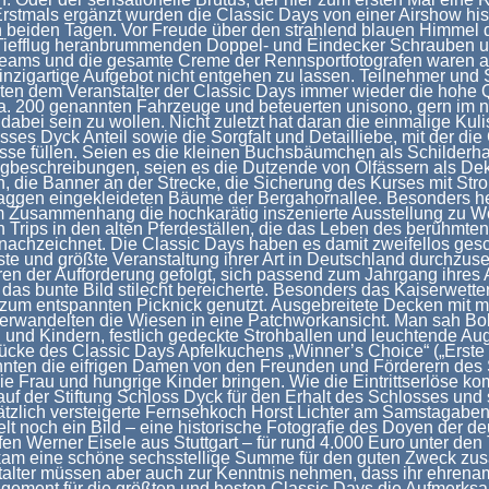
Erstmals ergänzt wurden die Classic Days von einer Airshow his
 beiden Tagen. Vor Freude über den strahlend blauen Himmel d
Tiefflug heranbrummenden Doppel- und Eindecker Schrauben u
eams und die gesamte Creme der Rennsportfotografen waren a
einzigartige Aufgebot nicht entgehen zu lassen. Teilnehmer und
ten dem Veranstalter der Classic Days immer wieder die hohe Q
a. 200 genannten Fahrzeuge und beteuerten unisono, gern im 
dabei sein zu wollen. Nicht zuletzt hat daran die einmalige Kul
ses Dyck Anteil sowie die Sorgfalt und Detailliebe, mit der die
sse füllen. Seien es die kleinen Buchsbäumchen als Schilderhal
gbeschreibungen, seien es die Dutzende von Ölfässern als Dek
, die Banner an der Strecke, die Sicherung des Kurses mit Str
laggen eingekleideten Bäume der Bergahornallee. Besonders 
em Zusammenhang die hochkarätig inszenierte Ausstellung zu W
 Trips in den alten Pferdeställen, die das Leben des berühmte
achzeichnet. Die Classic Days haben es damit zweifellos gesch
ste und größte Veranstaltung ihrer Art in Deutschland durchzuse
en der Aufforderung gefolgt, sich passend zum Jahrgang ihres 
 das bunte Bild stilecht bereicherte. Besonders das Kaiserwett
g zum entspannten Picknick genutzt. Ausgebreitete Decken mit m
erwandelten die Wiesen in eine Patchworkansicht. Man sah Bo
 und Kindern, festlich gedeckte Strohballen und leuchtende Au
ücke des Classic Days Apfelkuchens „Winner’s Choice“ („Erste
nnten die eifrigen Damen von den Freunden und Förderern des
e Frau und hungrige Kinder bringen. Wie die Eintrittserlöse k
f der Stiftung Schloss Dyck für den Erhalt des Schlosses und
ätzlich versteigerte Fernsehkoch Horst Lichter am Samstagaben
lt noch ein Bild – eine historische Fotografie des Doyen der d
en Werner Eisele aus Stuttgart – für rund 4.000 Euro unter den
kam eine schöne sechsstellige Summe für den guten Zweck zu
talter müssen aber auch zur Kenntnis nehmen, dass ihr ehrenam
gement für die größten und besten Classic Days die Aufmerksa