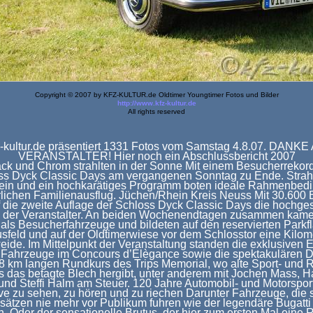
Copyright © 2007 by KFZ-KULTUR.de Oldtimer Youngtimer Fotos und Bilder
http://www.kfz-kultur.de
All rights reserved
-kultur.de präsentiert 1331 Fotos vom Samstag 4.8.07. DANK
VERANSTALTER! Hier noch ein Abschlussbericht 2007
ack und Chrom strahlten in der Sonne Mit einem Besucherrekord
ss Dyck Classic Days am vergangenen Sonntag zu Ende. Strah
in und ein hochkarätiges Programm boten ideale Rahmenbedi
rlichen Familienausflug. Jüchen/Rhein Kreis Neuss Mit 30.600
f die zweite Auflage der Schloss Dyck Classic Days die hochge
 der Veranstalter. An beiden Wochenendtagen zusammen kame
 als Besucherfahrzeuge und bildeten auf den reservierten Parkf
sfeld und auf der Oldtimerwiese vor dem Schlosstor eine Kilom
ide. Im Mittelpunkt der Veranstaltung standen die exklusiven 
r Fahrzeuge im Concours d’Élègance sowie die spektakulären 
8 km langen Rundkurs des Trips Memorial, wo alte Sport- un
 das betagte Blech hergibt, unter anderem mit Jochen Mass, 
und Steffi Halm am Steuer. 120 Jahre Automobil- und Motorspor
ve zu sehen, zu hören und zu riechen Darunter Fahrzeuge, die s
sätzen nie mehr vor Publikum fuhren wie der legendäre Bugatt
. Oder der sensationelle Brutus, der hier zum ersten Mal eine