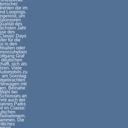
torischer
rehten die im
nd Loopings.
ngereist, um
 Sponsoren
ualität des
nächsten Jahr
isse des
 Classic Days
ter für die
o in den
ohballen oder
hervorzuheben
olfgang Graf
n deutschen
afft, sich als
tzen. Viele
Automobils zu
er am Sonntag
itgebrachten
llerwagen mit
gen. Beinahe
 Wahl bei
 Schlosses an
ommt auch der
 seines Parks
d im Classic
eutschen
 Teilnehmern.
sammen. Die
tliches
mkeit