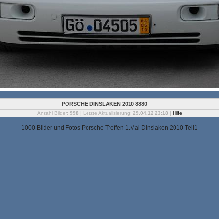
PORSCHE DINSLAKEN 2010 8880
Anzahl Bilder:
998
| Letzte Aktualisierung:
29.04.12 23:18
|
Hilfe
1000 Bilder und Fotos Porsche Treffen 1.Mai Dinslaken 2010 Teil1