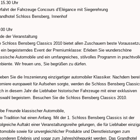
 15.30 Uhr
rfahrt der Fahrzeuge Concours d’Elégance mit Siegerehrung
andhotel Schloss Bensberg, Innenhof
.00 Uhr
de der Veranstaltung
e Schloss Bensberg Classics 2010 bietet allen Zuschauern beste Voraussetz
r ein begeisterndes Event der Premiumklasse: Erleben Sie wunderschöne
assische Automobile und ein umfangreiches, stilvolles Programm in prachtvol
biente. Wir freuen uns, Sie begrüßen zu dürfen.
leben Sie die Inszenierung einzigartiger automobiler Klassiker. Nachdem berei
emiere europaweit für Aufsehen sorgte, werden die Schloss Bensberg Classic
ch in diesem Jahr die Liebhaber historischer Fahrzeuge mit einer exklusiven
swahl begeistern. Besuchen Sie die Schloss Bensberg Classics 2010.
ebe Freunde klassischer Automobile,
de Tradition hat einen Anfang. Mit der 1. Schloss Bensberg Classics ist der
folgreiche Auftakt einer Veranstaltungsreihe gelungen, die für Liebhaber einziga
tomobile sowie für unvergleichlicher Produkte und Dienstleistungen zum
sonderen Erlebnis und sogar zum Jahreshöhepunkt werden. Das Grandhotel