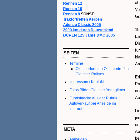
ab
Rennen 12
Rennen 10
Vo
Rennen 8
SONST:
Gr
Traktortreffen Kerpen
Adenau Classic 2005
18
2000 km durch Deutschland
DÜREN 125 Jahre DMC 2005
En
Di
fü
SEITEN
kl
Termine
Am
Oldtimertermine Oldtimertreffen
Oldtimer-Rallyes
Er
Impressum / Kontakt
Pr
Fotos Bilder Oldtimer Youngtimer
au
Au
Fundstuecke aus der Rubrik
Autoverkauf per Anzeige im
Internet
Li
je
er
META
Au
be
Anmelden