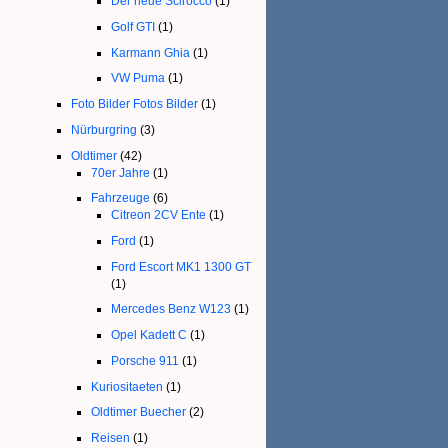
Der neue Scirocco
(1)
Golf GTI
(1)
Karmann Ghia
(1)
VW Puma
(1)
Foto Bilder Fotos Bilder
(1)
Nürburgring
(3)
Oldtimer
(42)
70er Jahre
(1)
Fahrzeuge
(6)
Citreon 2CV Ente
(1)
Ford
(1)
Ford Escort MK1 1300 GT
(1)
Mercedes Benz W123
(1)
Opel Kadett C
(1)
Porsche 911
(1)
Kuriositaeten
(1)
Oldtimer Buecher
(2)
Reisen
(1)