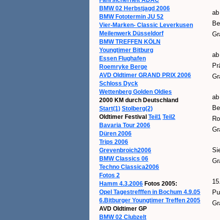
BMW 02 Herbstjagd 2006
ab
BMW Fototermin JU 52
Be
Vier-Marken- Classic Leverkusen
Meilenwerk Düsseldorf
Gr
BMW TREFFEN KÖLN
Youngtimer Bitburg
ab
Essen Flughafen
Pr
Roemryke Berge
AVD Oldtimer GRAND PRIX 2006
Gr
Schloss Dyck
Wettenberg Golden Oldies
ab
2000 KM durch Deutschland
Be
Start(1)
Stolberg(2)
Oldtimer Festival
Teil1
Teil2
Ro
Bavaria Tour 2006
Gr
Düren 2006
Trips 2006
Si
Grevenbroich2006
BMW Classics 06
Gr
Techno Classica2006
Fotos 2
15
Hamm 4.3.2006
Fotos 2005:
Opel Tagestrefffen in Bochum 4.9.05
Pu
6.Bitburger Youngtimer Treffen 2005
Gr
AVD Oldtimer GP
BMW 02 Clubzelt