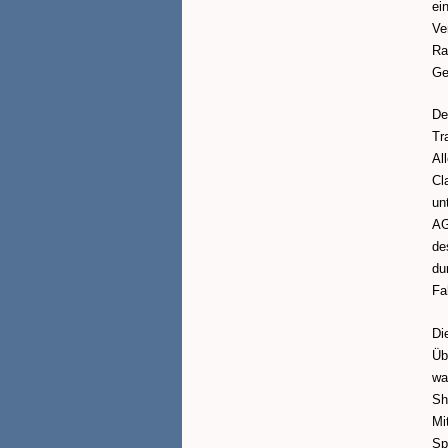
ei
Ve
Ra
Ge
De
Tr
Al
Cl
un
AG
de
du
Fa
Di
Üb
wa
Sh
Mi
Sp