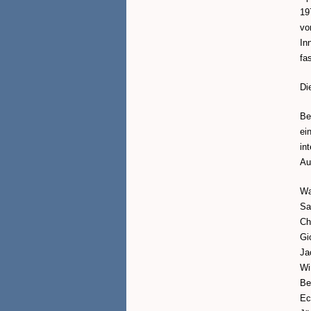
19
vo
In
fa
Di
Be
ei
in
Au
Wa
Sa
Ch
Gi
Ja
Wi
Be
Ec