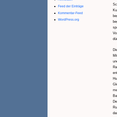
Sc
Feed der Einträge
Ku
Kommentar-Feed
be
WordPress.org
be
sp
Vo
dü
Di
Mi
un
Ra
en
Hu
Gl
me
Ba
De
Ru
da