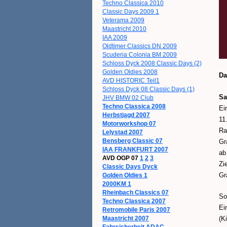
Techno Classica 2010
Classic Days 2009 1
Veterama 2009
Maastricht 2010
IAA 2009
Oldtimer Classics DN 2009
Scuderia Colonia BM 2009
Schloss Dyck 2008 Classic Days (2)
Golden Oldies 2008
Da
AVD HISTORIC Teil1
Schloss Dyck 08 Classic Days (1)
Sa
JHV BMW 02 Club
Techno Classica 2008
Ein
Herbstjagd 2007
11
Motorworkshop 07
Ra
Lelystad 2007
Bensberg Classic 07
Gr
IAA FRANKFURT 2007
ab
AVD OGP 07
1
2
3
Zi
Classic Days Dyck
Gr
Golden Oldies 1
2000KM 1
Rheinbach Classics 07
So
Techno Classica 2007
Ei
Retromobile Paris 2007
(K
Maastricht 2007
Fahrsicherheit ADAC