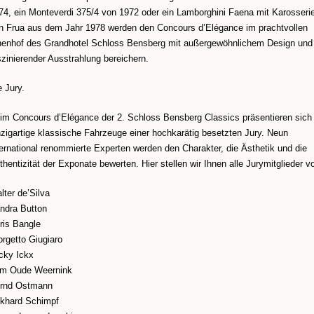
74, ein Monteverdi 375/4 von 1972 oder ein Lamborghini Faena mit Karosserie
n Frua aus dem Jahr 1978 werden den Concours d’Elégance im prachtvollen
nenhof des Grandhotel Schloss Bensberg mit außergewöhnlichem Design und
szinierender Ausstrahlung bereichern.
e Jury.
im Concours d’Elégance der 2. Schloss Bensberg Classics präsentieren sich
nzigartige klassische Fahrzeuge einer hochkarätig besetzten Jury. Neun
ternational renommierte Experten werden den Charakter, die Ästhetik und die
thentizität der Exponate bewerten. Hier stellen wir Ihnen alle Jurymitglieder vo
lter de’Silva
ndra Button
ris Bangle
orgetto Giugiaro
cky Ickx
m Oude Weernink
rnd Ostmann
khard Schimpf