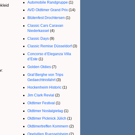
Automobile Randgruppe
(1)
kleid
AVD Oldtimer Grand Prix
(14)
Blütenfest Drochtersen
(1)
Classic Cars Caravan
Niederkassel
(4)
Classic Days
(9)
Classic Remise Düsseldorf
(3)
Concorso d’Eleganza Villa
d’Este
(1)
Golden Oldies
(7)
r:
Graf Berghe von Trips
Gedaechtnisfahrt
(3)
Hockenheim Historic
(1)
Jim Clark Revial
(2)
Oldtimer Festival
(1)
Oldtimer Nostalgietag
(1)
Oldtimer Picknick Jülich
(1)
Oldtimertreffen Kommern
(2)
Opelvillen Ruesselsheim
(2)