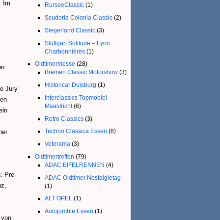
. Im
RurseeClassic
(1)
Scuderia Colonia Classic
(2)
Siegerland Classic
(3)
Stuttgart Solitude – Lyon
Charbonnières
(1)
Oldtimermesse
(28)
en:
Bremen Classic Motorshow
(3)
Historicar Duisburg
(1)
e Jury
Interclassics Topmobiel
gen
Maastricht
(6)
eln
Retro Classics
(3)
Techno Classica Essen
(8)
her
Veterama
(3)
Oldtimertreffen
(79)
ADAC EIFELRENNEN
(4)
: Pre-
ADAC Oldtimer Nostalgietag
nz,
(1)
ALT OPEL
(1)
Autojumble Essen
(1)
 von