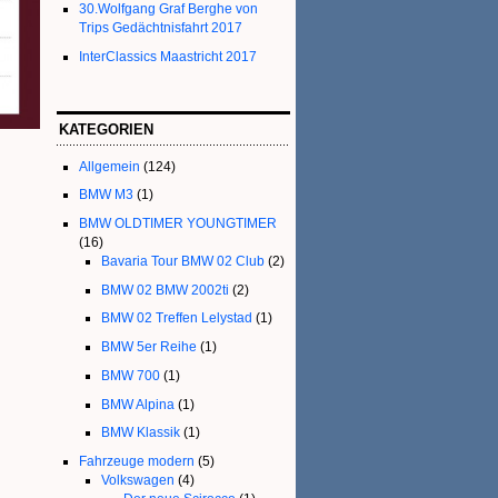
30.Wolfgang Graf Berghe von
Trips Gedächtnisfahrt 2017
InterClassics Maastricht 2017
KATEGORIEN
Allgemein
(124)
BMW M3
(1)
BMW OLDTIMER YOUNGTIMER
(16)
Bavaria Tour BMW 02 Club
(2)
BMW 02 BMW 2002ti
(2)
BMW 02 Treffen Lelystad
(1)
BMW 5er Reihe
(1)
BMW 700
(1)
BMW Alpina
(1)
BMW Klassik
(1)
Fahrzeuge modern
(5)
Volkswagen
(4)