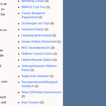
Bensberg Classic
(3)
ch an
BMW 02 Club Tour
(1)
n zu
Classic Bergsprint
 Sie
Pappenheim
(1)
Graf Berghe von Trips
(5)
Grenzland Rallye
(1)
en zu
Hamburg Berlin Klassik
(2)
Hasten Historic Remscheid
(1)
MSC Neubottenbroich
(3)
gen
Oldtimer Classics Düren
(1)
die
Oldtimerfreunde Zülpich
(1)
d
Osterzgebirgische Oldtimer-
Rallye
(1)
Rallye Köln Ahrweiler
(1)
is zum
Renngemeinschaft Bergisch
Gladbach
(1)
Rhein Erft Rallye Grevenbroich
(2)
durch
g und
Ruhr Classics
(2)