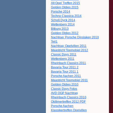
Alt Opel Treffen 2015
Golden Oldies 2015
Porsche 2014
Techno Classica 2014
Schoß Dyck 2014
Wettenberg 2014
Bitburg 2013
Golden Oldies 2012
Nachtrag: Porsche Dinslaken 2010
Teil1
Nachtrag: Opelvillen 2011
Maastricht Topmobiel 2012
Classic Days 2011
Wettenberg 2011
Rheinbach Classics 2011
Bavaria Tour 2011 2
Bavaria Tour 2011 1
Porsche Aachen 2011
Maastricht Topmobiel 2011
Golden Oldies 2010
Classic Days Fotos
AVD OGP Nachtrag
Rheinbach Classics 2010
Oldtimertreffen 2012 PDF
Porsche Aachen
Klassikertreffen Opelvillen