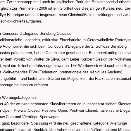
nem Zwischenstopp mit Lunch im idyllischen Park des Schlosshotels Lerbach
rgleich zur Premiere in 2009 ist ein Großteil des diesjährigen Kurses neu. Die
llye Historique umfasst insgesamt neun Gleichmäßigkeitsprüfungen und zwei
schicklichkeitsaufgaben.
r Concours d’Elegance Bensberg Classics
aditionsreiche Legenden, exklusive Einzelstücke, außergewöhnliche Prototyp
le Automobile, die sich beim Concours d’Elégance der 2. Schloss Bensberg
assics präsentieren, haben Geschichte geschrieben. Eine hochkarätig besetzt
ter dem Vorsitz von Walter de’Silva, dem Leiter Konzern Design der Volkswa
, wird die Teilnehmerfahrzeuge bewerten. Der Wettbewerb wird nach den Reg
s Weltverbandes FIVA (Fédération Internationale des Véhicules Anciens)
rchgeführt – und bietet allen Gästen die Möglichkeit, die Faszination historisc
hrzeuge hautnah zu erfahren.
e Wertungskategorien.
er 40 der weltweit schönsten Klassiker treten an in insgesamt sieben Klassen
r Open, Pre-war Closed, Post-war Open, Post-war Closed, Italienische Elega
ow Cars und Viertürige Sportwagen.
t ganz besonderer Spannung wird die neu geschaffene Kategorie „Viertürige
ortwagen“ erwartet. Spektakuläre Fahrzeuge wie eine äußerst seltene Monica