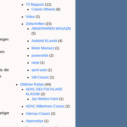
TV Magazin
(12)
Classic Wheels
(6)
Video
(1)
Zeitschriften
(15)
ABGEFAHREN MAGAZIN
(5)
ungen
Autobild KLassik
(4)
Motor Maniacs
(1)
lem
powerslide
(2)
ramp
(1)
ts die
sport auto
(1)
s
VW Classic
(1)
Oldtimer Rallye
(44)
ADAC DEUTSCHLAND
KLASSIK
(2)
Jan Wellem Fahrt
(1)
ADAC Mittelrhein Classic
(2)
rtiger
Adenau Classic
(2)
Alpenrallye
(1)