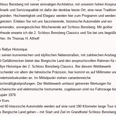
hloss Bensberg mit seiner einmaligen Architektur, mit unserem hohen Anspru
linarik und Servicequalität ist dafür der denkbar beste Ort, eine neue Traditio
gründen. Hochwertigkeit und Eleganz werden hier zum Programm und werden
geistern. Erleben Sie mit uns faszinierende, historische Automobile und ein
annendes, unvergessliches Wochenende auf Schloss Bensberg. Mit großer
rfreude erwarte ich die 2. Schloss Bensberg Classics und Sie bei uns begrüß
rfen. Ihr Thomas H. Althoff
e Rallye Historique.
t seinen kurvenreichen und idyllischen Nebenstraßen, mit zahlreichen Anstie
d Gefällstrecken bietet das Bergische Land den anspruchsvollen Rahmen für 
llye Historique der 2. Schloss Bensberg Classics. Bei diesem Wettbewerb
tscheidet vor allem die fahrerische Präzision, hier kommt es auf Millimeter un
ndertstelsekunden an. Im Mittelpunkt stehen variantenreiche
eichmäßigkeitprüfungen. Der Wettbewerb umfasst getrennte Wertungen für
chanische und elektronische Instrumente, zugelassen sind nur Fahrzeuge b
ujahr 1979.
r Kurs.
nd 60 klassische Automobile werden auf eine rund 190 Kilometer lange Tour 
s Bergische Land gehen – mit Start und Ziel im Grandhotel Schloss Bensber